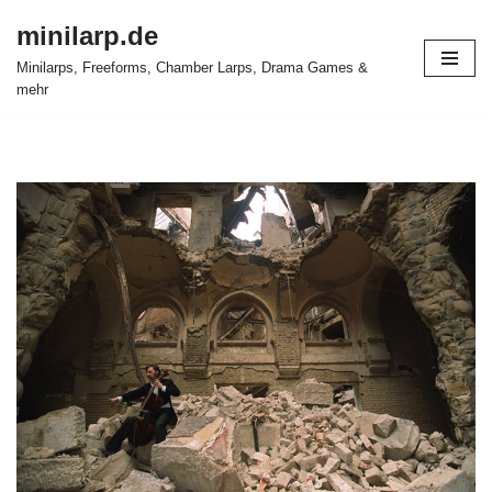
minilarp.de
Zum
Minilarps, Freeforms, Chamber Larps, Drama Games &
Inhalt
mehr
springen