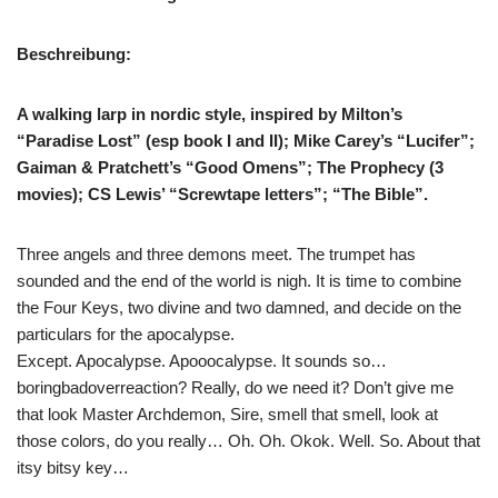
Beschreibung:
A walking larp in nordic style, inspired by Milton’s
“Paradise Lost” (esp book I and II); Mike Carey’s “Lucifer”;
Gaiman & Pratchett’s “Good Omens”; The Prophecy (3
movies); CS Lewis’ “Screwtape letters”; “The Bible”.
Three angels and three demons meet. The trumpet has
sounded and the end of the world is nigh. It is time to combine
the Four Keys, two divine and two damned, and decide on the
particulars for the apocalypse.
Except. Apocalypse. Apooocalypse. It sounds so…
boringbadoverreaction? Really, do we need it? Don’t give me
that look Master Archdemon, Sire, smell that smell, look at
those colors, do you really… Oh. Oh. Okok. Well. So. About that
itsy bitsy key…