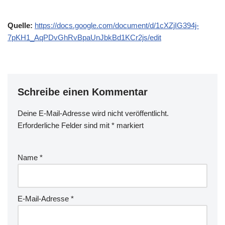
Quelle:
https://docs.google.com/document/d/1cXZjIG394j-
7pKH1_AqPDvGhRvBpaUnJbkBd1KCr2js/edit
Schreibe einen Kommentar
Deine E-Mail-Adresse wird nicht veröffentlicht.
Erforderliche Felder sind mit
*
markiert
Name
*
E-Mail-Adresse
*